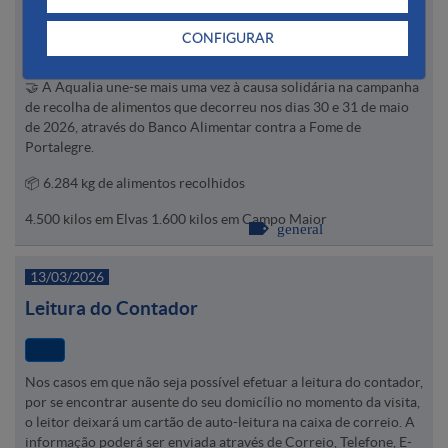
Aqualia apoia Banco Alimentar de Portalegre
CONFIGURAR
🤝 A Aqualia une-se mais uma vez à causa solidária na campanha
de recolha de alimentos que decorreu nos dias 30 e 31 de maio
de 2026, através do Banco Alimentar contra a Fome de
Portalegre.
📦 6.284 kg de alimentos recolhidos
4.500 kilos em Elvas 1.600 kilos em Campo Maior
general
13/03/2026
Leitura do Contador
Nos casos em que não seja possível efetuar a leitura do contador,
por se encontrar ausente do seu domicílio no momento da visita,
o leitor deixará um cartão de auto-leitura na caixa de correio. A
informação poderá ser enviada através de Correio, Telefone, E-