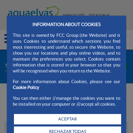
MAPA DO SITE
SITE AQUALIA
INFORMATION ABOUT COOKIES
CONTATO
This site is owned by FCC Group (the Website) and it
uses Cookies to understand which sections you find
most interesting and useful, to secure the Website, to
show you our locations and play online videos, and to
maintain the preferences you select. Cookies contain
information that is stored in your browser so that you
will be recognised when you return to the Website.
For more information about Cookies, please see our
Cookie Policy
+
Buscador
You can then either
i)
manage the cookies you want to
be installed on your computer or
ii)
accept all cookies.
Últimas notícias
ACEPTAR
01/06/2026
RECHAZAR TODAS