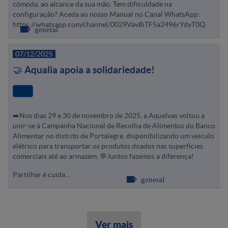
cómoda, ao alcance da sua mão. Tem dificuldade na
configuração? Aceda ao nosso Manual no Canal WhatsApp:
https://whatsapp.com/channel/0029Vav8iTF5a2496rYdyT0Q
general
07/12/2025
🤝 Aqualia apoia a solidariedade!
➡️Nos dias 29 e 30 de novembro de 2025, a Aquelvas voltou a
unir-se à Campanha Nacional de Recolha de Alimentos do Banco
Alimentar no distrito de Portalegre, disponibilizando um veículo
elétrico para transportar os produtos doados nas superfícies
comerciais até ao armazém. 💬Juntos fazemos a diferença!
Partilhar é cuida...
general
Ver mais