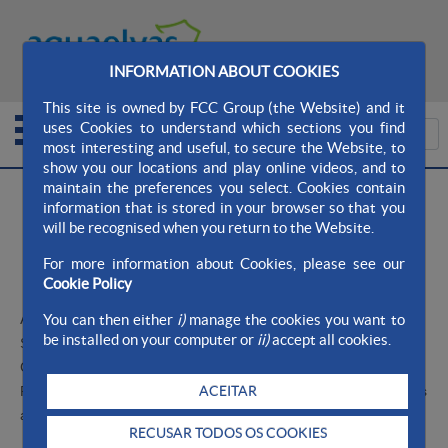
MAPA DO SITE
SITE AQUALIA
INFORMATION ABOUT COOKIES
CONTATO
This site is owned by FCC Group (the Website) and it
uses Cookies to understand which sections you find
most interesting and useful, to secure the Website, to
show you our locations and play online videos, and to
>
>
maintain the preferences you select. Cookies contain
Aqualia Ayto. AquaElvas
Empresa
Sobre nós
information that is stored in your browser so that you
>
Certificações
will be recognised when you return to the Website.
For more information about Cookies, please see our
Certificações
Cookie Policy
A
Aquaelvas – Águas de Elvas, SA
t
em ou Certificados de
You can then either
i)
manage the cookies you want to
be installed on your computer or
ii)
accept all cookies.
Sistema de Gestão da Qualidade e Ambiente ou Sistema de
Gestão de Segurança e Saúde no Trabalho.
Para acessar as
ACEITAR
Políticas e Certificados dos Sistemas de Gestão, clique nos links
abaixo:
RECUSAR TODOS OS COOKIES