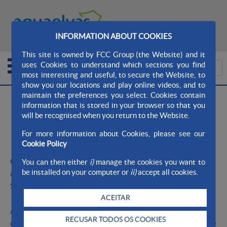
MAPA DO SITE
SITE AQUALIA
INFORMATION ABOUT COOKIES
CONTATO
This site is owned by FCC Group (the Website) and it
uses Cookies to understand which sections you find
most interesting and useful, to secure the Website, to
show you our locations and play online videos, and to
maintain the preferences you select. Cookies contain
>
>
Aqualia Ayto. AquaElvas
Empresa
Sobre nós
information that is stored in your browser so that you
>
Contrato de concessão
will be recognised when you return to the Website.
For more information about Cookies, please see our
Contrato de concessão
Cookie Policy
O contrato de concessão entre o Município de Elvas e
You can then either
i)
manage the cookies you want to
be installed on your computer or
ii)
accept all cookies.
aquaelvas - Águas de Elvas, S.A., foi celebrado a 11 de
Setembro de 2008 e pode ser descarregado
aqui
.
ACEITAR
Alteração de contrato de concessão da exploração e gestão
RECUSAR TODOS OS COOKIES
dos sistemas de água e de recolha de efluentes do Concelho de