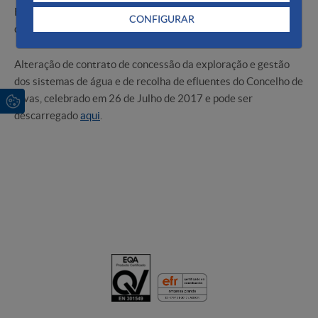
Elvas, celebrado em 16 de Maio de 2012 e pode ser
CONFIGURAR
descarregado
aqui
.
Alteração de contrato de concessão da exploração e gestão
dos sistemas de água e de recolha de efluentes do Concelho de
Elvas, celebrado em 26 de Julho de 2017 e pode ser
descarregado
aqui
.