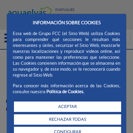
PORTUGUÊS
MAPA DO SITE
SITE AQUALIA
CONTATO
INFORMACIÓN SOBRE COOKIES
Esta web de Grupo FCC (el Sitio Web) utiliza Cookies
para comprender qué secciones le resultan más
interesantes y útiles, securizar el Sitio Web, mostrarle
nuestras localizaciones y reproducir videos online, así
>
>
Aqualia Ayto. AquaElvas
Qualidade da Água
como para mantener las preferencias que seleccione.
Las Cookies contienen información que se almacena en
>
Nosso compromisso
Compromissos com a
su navegador y, de este modo, se le reconocerá cuando
sociedade
regrese al Sitio Web.
Para conocer más información acerca de las Cookies,
Compromissos com a sociedade
consulte nuestra
Política de Cookies.
Compromissos da Carta de
ACEPTAR
Qualidade do Serviço
RECHAZAR TODAS
Os serviços pagos pelos utilizadores são apresentados
de acordo com a legislação em vigor e com as
CONFIGURAR