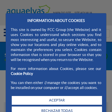
MAPA DO SITE
SITE AQUALIA
INFORMATION ABOUT COOKIES
CONTATO
This site is owned by FCC Group (the Website) and it
uses Cookies to understand which sections you find
most interesting and useful, to secure the Website, to
show you our locations and play online videos, and to
maintain the preferences you select. Cookies contain
information that is stored in your browser so that you
will be recognised when you return to the Website.
For more information about Cookies, please see our
Cookie Policy
+
Buscador
You can then either
i)
manage the cookies you want to
be installed on your computer or
ii)
accept all cookies.
Últimas notícias
ACEPTAR
01/06/2026
RECHAZAR TODAS