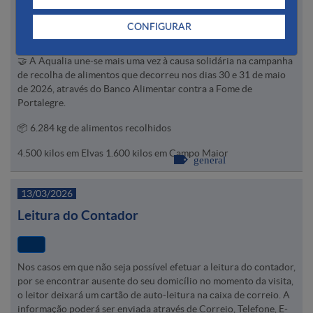
Aqualia apoia Banco Alimentar de Portalegre
CONFIGURAR
🤝 A Aqualia une-se mais uma vez à causa solidária na campanha
de recolha de alimentos que decorreu nos dias 30 e 31 de maio
de 2026, através do Banco Alimentar contra a Fome de
Portalegre.
📦 6.284 kg de alimentos recolhidos
4.500 kilos em Elvas 1.600 kilos em Campo Maior
general
13/03/2026
Leitura do Contador
Nos casos em que não seja possível efetuar a leitura do contador,
por se encontrar ausente do seu domicílio no momento da visita,
o leitor deixará um cartão de auto-leitura na caixa de correio. A
informação poderá ser enviada através de Correio, Telefone, E-