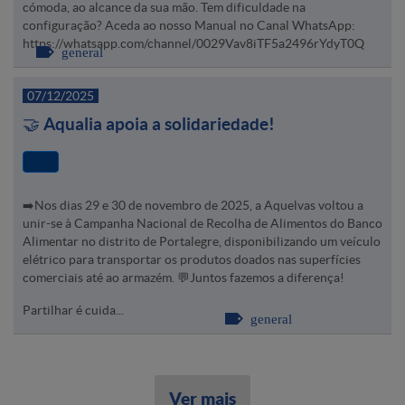
cómoda, ao alcance da sua mão. Tem dificuldade na
configuração? Aceda ao nosso Manual no Canal WhatsApp:
https://whatsapp.com/channel/0029Vav8iTF5a2496rYdyT0Q
general
07/12/2025
🤝 Aqualia apoia a solidariedade!
➡️Nos dias 29 e 30 de novembro de 2025, a Aquelvas voltou a
unir-se à Campanha Nacional de Recolha de Alimentos do Banco
Alimentar no distrito de Portalegre, disponibilizando um veículo
elétrico para transportar os produtos doados nas superfícies
comerciais até ao armazém. 💬Juntos fazemos a diferença!
Partilhar é cuida...
general
Ver mais